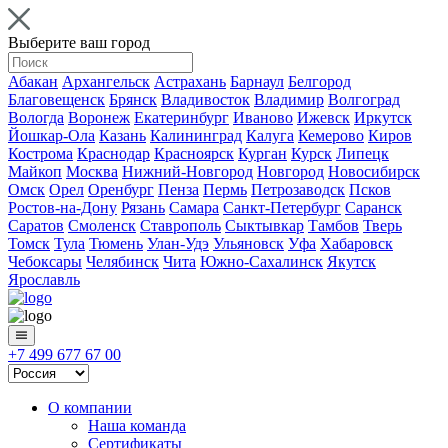
Выберите ваш город
Абакан
Архангельск
Астрахань
Барнаул
Белгород
Благовещенск
Брянск
Владивосток
Владимир
Волгоград
Вологда
Воронеж
Екатеринбург
Иваново
Ижевск
Иркутск
Йошкар-Ола
Казань
Калининград
Калуга
Кемерово
Киров
Кострома
Краснодар
Красноярск
Курган
Курск
Липецк
Майкоп
Москва
Нижний-Новгород
Новгород
Новосибирск
Омск
Орел
Оренбург
Пенза
Пермь
Петрозаводск
Псков
Ростов-на-Дону
Рязань
Самара
Санкт-Петербург
Саранск
Саратов
Смоленск
Ставрополь
Сыктывкар
Тамбов
Тверь
Томск
Тула
Тюмень
Улан-Удэ
Ульяновск
Уфа
Хабаровск
Чебоксары
Челябинск
Чита
Южно-Сахалинск
Якутск
Ярославль
+7 499 677 67 00
О компании
Наша команда
Сертификаты