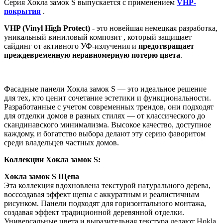
Серия Хокла замок S выпускается с применением
VHP-
покрытия
.
VHP (Vinyl High Protect)
- это новейшая немецкая разработка,
уникальный виниловый композит , который защищает
сайдинг от активного УФ-излучения и
предотвращает
преждевременную неравномерную потерю цвета
.
Фасадные панели Хокла замок S — это идеальное решение
для тех, кто ценит сочетание эстетики и функциональности.
Разработанные с учетом современных трендов, они подходят
для отделки домов в разных стилях — от классического до
скандинавского минимализма. Высокое качество, доступное
каждому, и богатство выбора делают эту серию фаворитом
среди владельцев частных домов.
Коллекции Хокла замок S:
Хокла замок S Щепа
Эта коллекция вдохновлена текстурой натурального дерева,
воссоздавая эффект щепы с аккуратным и реалистичным
рисунком. Панели подходят для горизонтального монтажа,
создавая эффект традиционной деревянной отделки.
Универсальные цвета и выразительная текстура делают Hokla