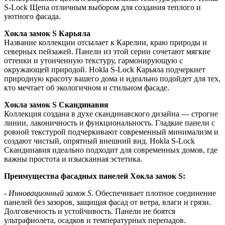
S-Lock Щепа отличным выбором для создания теплого и
уютного фасада.
Хокла замок S Карьяла
Название коллекции отсылает к Карелии, краю природы и
северных пейзажей. Панели из этой серии сочетают мягкие
оттенки и утонченную текстуру, гармонирующую с
окружающей природой. Hokla S-Lock Карьяла подчеркнет
природную красоту вашего дома и идеально подойдет для тех,
кто мечтает об экологичном и стильном фасаде.
Хокла замок S Скандинавия
Коллекция создана в духе скандинавского дизайна — строгие
линии, лаконичность и функциональность. Гладкие панели с
ровной текстурой подчеркивают современный минимализм и
создают чистый, опрятный внешний вид. Hokla S-Lock
Скандинавия идеально подходит для современных домов, где
важны простота и изысканная эстетика.
Преимущества фасадных панелей Хокла замок S:
-
Инновационный замок S
. Обеспечивает плотное соединение
панелей без зазоров, защищая фасад от ветра, влаги и грязи.
Долговечность и устойчивость. Панели не боятся
ультрафиолета, осадков и температурных перепадов.