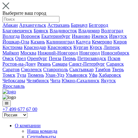
Выберите ваш город
Абакан
Архангельск
Астрахань
Барнаул
Белгород
Благовещенск
Брянск
Владивосток
Владимир
Волгоград
Вологда
Воронеж
Екатеринбург
Иваново
Ижевск
Иркутск
Йошкар-Ола
Казань
Калининград
Калуга
Кемерово
Киров
Кострома
Краснодар
Красноярск
Курган
Курск
Липецк
Майкоп
Москва
Нижний-Новгород
Новгород
Новосибирск
Омск
Орел
Оренбург
Пенза
Пермь
Петрозаводск
Псков
Ростов-на-Дону
Рязань
Самара
Санкт-Петербург
Саранск
Саратов
Смоленск
Ставрополь
Сыктывкар
Тамбов
Тверь
Томск
Тула
Тюмень
Улан-Удэ
Ульяновск
Уфа
Хабаровск
Чебоксары
Челябинск
Чита
Южно-Сахалинск
Якутск
Ярославль
+7 499 677 67 00
О компании
Наша команда
Сертификаты